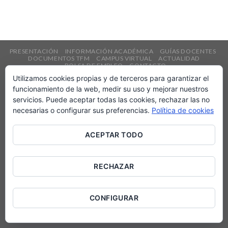
PRESENTACIÓN
INFORMACIÓN ACADÉMICA
GUÍAS DOCENTES
DOCUMENTOS TFM
CAMPUS VIRTUAL
ACTUALIDAD
BOLSA DE EMPLEO
CONTACTO
Utilizamos cookies propias y de terceros para garantizar el
Protección de datos
funcionamiento de la web, medir su uso y mejorar nuestros
Aviso legal
servicios. Puede aceptar todas las cookies, rechazar las no
Política cookies
necesarias o configurar sus preferencias.
Política de cookies
Copyright 2026 ©
Universidad de Valladolid
ACEPTAR TODO
RECHAZAR
CONFIGURAR